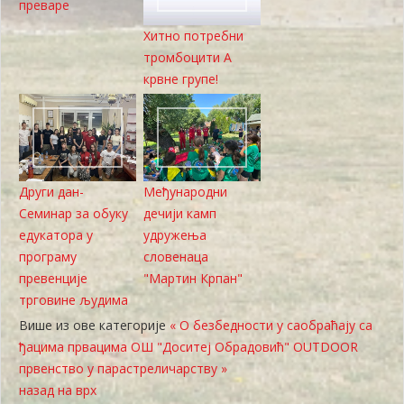
преваре
Хитно потребни
тромбоцити А
крвне групе!
Други дан-
Међународни
Семинар за обуку
дечији камп
едукатора у
удружења
програму
словенаца
превенције
"Мартин Крпан"
трговине људима
Више из ове категорије
« О безбедности у саобраћају са
ђацима првацима ОШ "Доситеј Обрадовић"
OUTDOOR
првенство у парастреличарству »
назад на врх