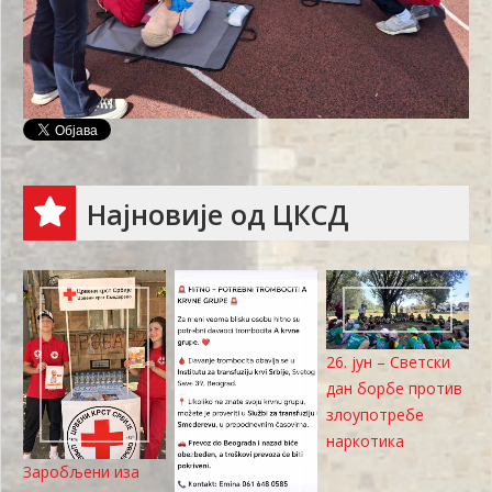
Најновије од ЦКСД
26. јун – Светски
дан борбе против
злоупотребе
наркотика
Заробљени иза