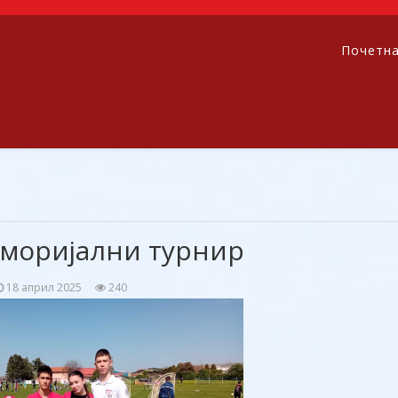
Почетн
моријални турнир
18 април 2025
240