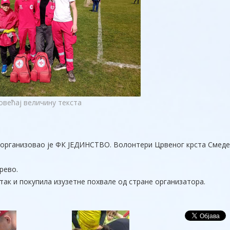
овећај величину текста
год организовао је ФК ЈЕДИНСТВО. Волонтери Црвеног крста Смед
рево.
так и покупила изузетне похвале од стране организатора.