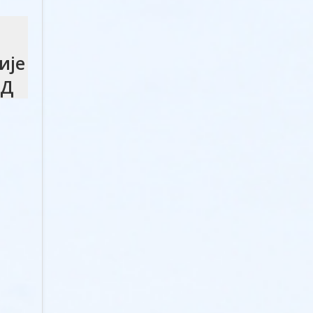
ије
СД