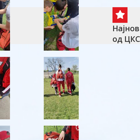
Најнов
од ЦК