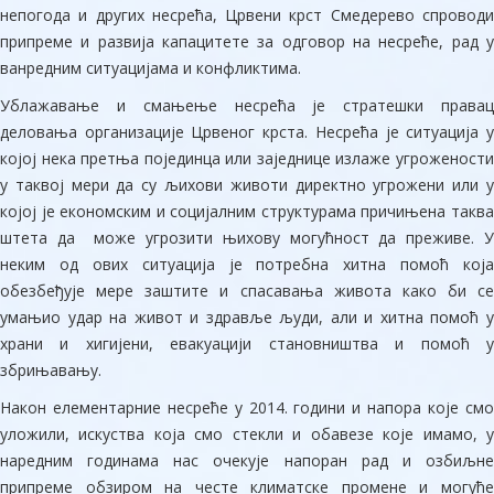
непогода и других несрећа, Црвени крст Смедерево спроводи
припреме и развија капацитете за одговор на несреће, рад у
ванредним ситуацијама и конфликтима.
Ублажавање и смањење несрећа је стратешки правац
деловања организације Црвеног крста. Несрећа је ситуација у
којој нека претња појединца или заједнице излаже угрожености
у таквој мери да су љихови животи директно угрожени или у
којој је економским и социјалним структурама причињена таква
штета да може угрозити њихову могућност да преживе. У
неким од ових ситуација је потребна хитна помоћ која
обезбеђује мере заштите и спасавања живота како би се
умањио удар на живот и здравље људи, али и хитна помоћ у
храни и хигијени, евакуацији становништва и помоћ у
збрињавању.
Након елементарние несреће у 2014. години и напора које смо
уложили, искуства која смо стекли и обавезе које имамо, у
наредним годинама нас очекује напоран рад и озбиљне
припреме обзиром на честе климатске промене и могуће