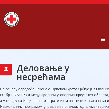
Деловање у
несрећама
На основу одредаба Закона о Црвеном крсту Србије (Сл.Гласник
РС бр.107/2005) и међународним уговорима преузетих обавеза,
а у складу са Националном стратегијом заштите и спасавања и
Националним програмом управљања ризиком од елементарних