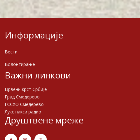
Информације
Вести
Волонтирање
Важни линкови
Црвени крст Србије
Град Смедерево
ГССХО Смедерево
Лукс накси радио
Друштвене мреже