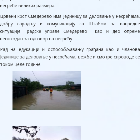
несреће великих размера.
Црвени крст Смедерево има Јединицу за деловање у несрећама,
добру сарадњу и комуникацију са Штабом за ванредне
ситуације Градске управе Смедерево као и део опреме
неопходан за одговор на несрећу.
Рад на едукацији и оспособљавању грађана као и чланова
Јединице за деловање у несрећама, вежбе и смотре спроводе се
током целе године.