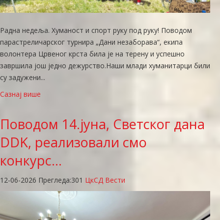
Радна недеља. Хуманост и спорт руку под руку! Поводом
парастреличарског турнира „Дани незаборава“, екипа
волонтера Црвеног крста била је на терену и успешно
завршила још једно дежурство. ​Наши млади хуманитарци били
су задужени...
Сазнај више
Поводом
14.јуна, Светског дана
DDK, реализовали смо
конкурс…
12-06-2026
Прегледа:
301
ЦкСД Вести