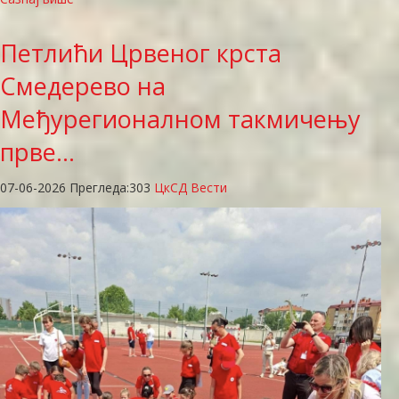
Петлићи
Црвеног крста
Смедерево на
Међурегионалном такмичењу
прве…
07-06-2026
Прегледа:
303
ЦкСД Вести