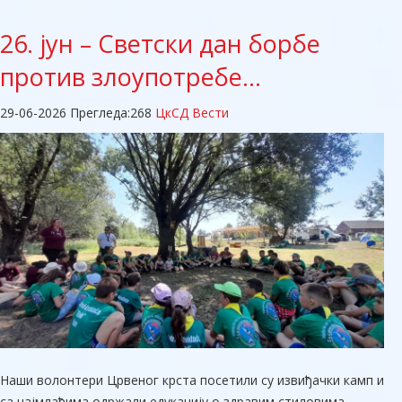
26.
јун – Светски дан борбе
против злоупотребе…
29-06-2026
Прегледа:
268
ЦкСД Вести
​Наши волонтери Црвеног крста посетили су извиђачки камп и
са најмлађима одржали едукацију о здравим стиловима