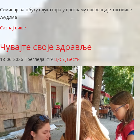
Семинар за обуку едукатора у програму превенције трговине
људима ...
Сазнај више
Чувајте
своје здравље
18-06-2026
Прегледа:
219
ЦкСД Вести