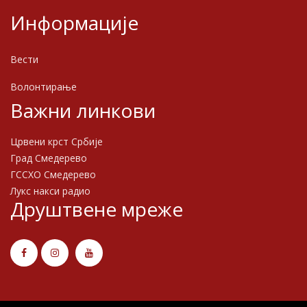
Информације
Вести
Волонтирање
Важни линкови
Црвени крст Србије
Град Смедерево
ГССХО Смедерево
Лукс накси радио
Друштвене мреже