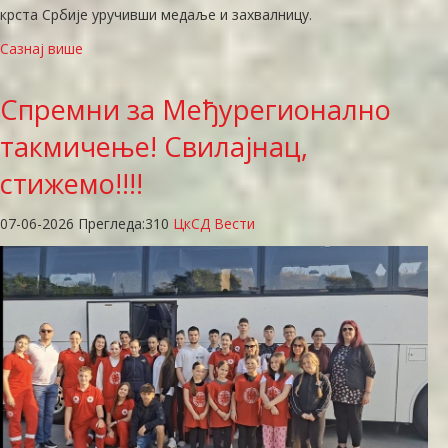
крста Србије уручивши медаље и захвалницу.
Сазнај више
Спремни
за Међурегионално
такмичење! Свилајнац,
стижемо!!!!
07-06-2026
Прегледа:
310
ЦкСД Вести