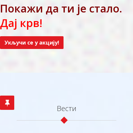
Покажи да ти је стало.
Дај крв!
Укључи се у акцију!
Вести