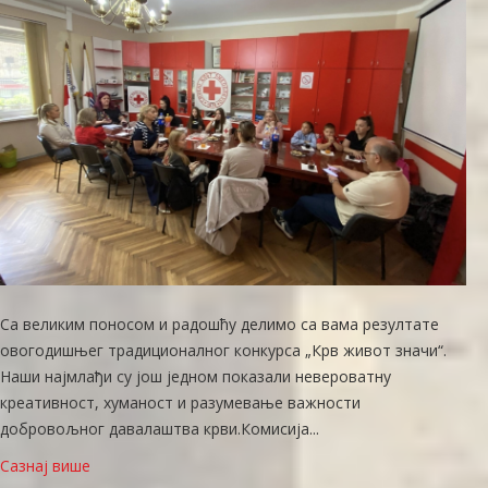
Са великим поносом и радошћу делимо са вама резултате
овогодишњег традиционалног конкурса „Крв живот значи“.
Наши најмлађи су још једном показали невероватну
креативност, хуманост и разумевање важности
добровољног давалаштва крви. ​Комисија...
Сазнај више