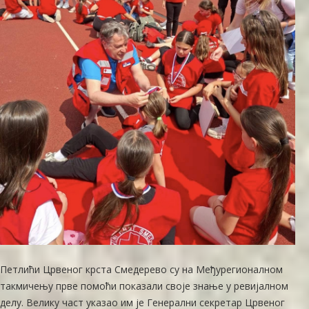
Петлићи Црвеног крста Смедерево су на Међурегионалном
такмичењу прве помоћи показали своје знање у ревијалном
делу. Велику част указао им је Генерални секретар Црвеног