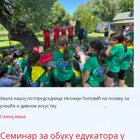
Хвала нашој потпредседници Иконији Поповић на позиву за
учешће и дивном искуству. ...
Сазнај више
Семинар
за обуку едукатора у