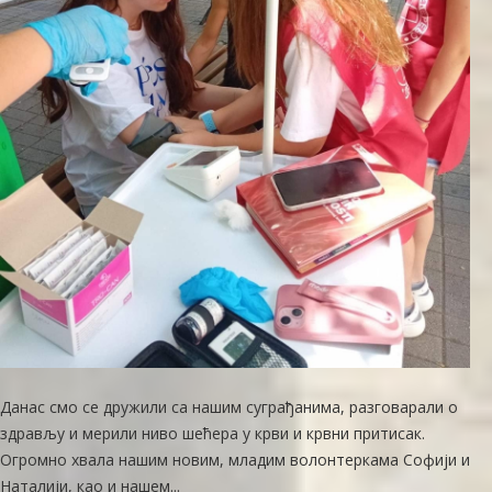
Данас смо се дружили са нашим суграђанима, разговарали о
здрављу и мерили ниво шећера у крви и крвни притисак. ​
Огромно хвала нашим новим, младим волонтеркама Софији и
Наталији, као и нашем...