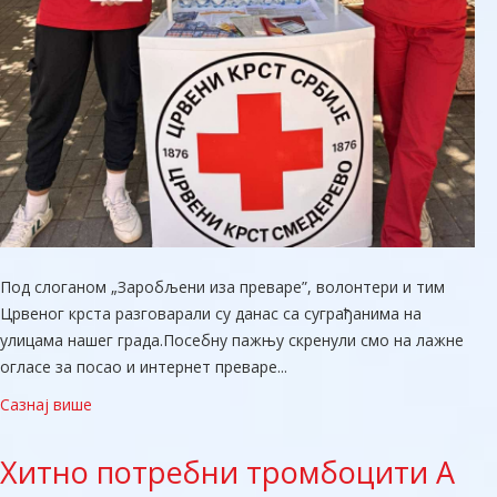
Под слоганом „Заробљени иза преваре”, волонтери и тим
Црвеног крста разговарали су данас са суграђанима на
улицама нашег града. ​Посебну пажњу скренули смо на лажне
огласе за посао и интернет преваре...
Сазнај више
Хитно
потребни тромбоцити А