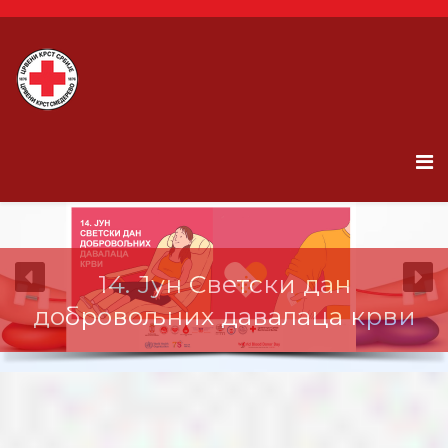
14. Јун Светски дан
добровољних давалаца крви