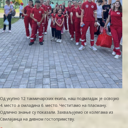
Од укупно 12 такмичарских екипа, наш подмладак је освојио
4. место а омладина 6. место. Честитамо на пласману.
Одлично знање су показали. Захваљујемо се колегама из
Свилајанца на дивном гостопримству.