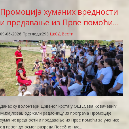
Промоцијa
хуманих вредности
и предавање из Прве помоћи…
09-06-2026
Прегледа:
293
ЦкСД Вести
Данас су волонтери Црвеног крста у ОШ „Сава Ковачевић”
Михајловац одржали радионицу из програма Промоције
хуманих вредности и предавање из Прве помоћи за ученике
од првог до осмог разреда. ​Посебно нас...