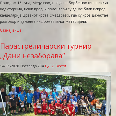
Поводом 15. јуна, Међународног дана борбе против насиља
над старима, наши вредни волонтери су данас били испред
канцеларије Црвеног крста Смедерево, где су кроз директан
разговор и дељење информативног материјала...
Сазнај више
Парастреличарски
турнир
„Дани незаборава“
14-06-2026
Прегледа:
234
ЦкСД Вести