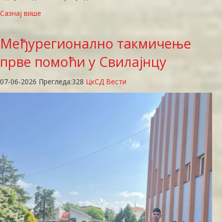
Сазнај више
Међурегионално
такмичење
прве помоћи у Свилајнцу
07-06-2026
Прегледа:
328
ЦкСД Вести