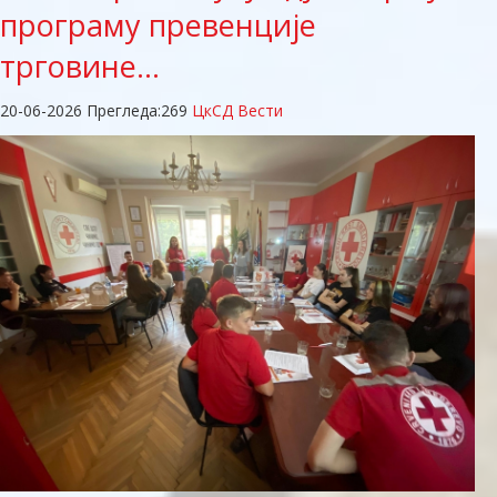
програму превенције
трговине…
20-06-2026
Прегледа:
269
ЦкСД Вести