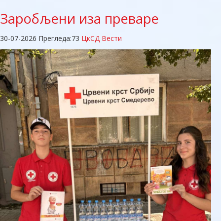
Заробљени
иза преваре
30-07-2026
Прегледа:
73
ЦкСД Вести